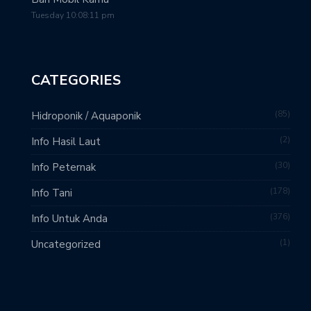
Tuesday 10:08:11 pm
CATEGORIES
85
Hidroponik / Aquaponik
2
Info Hasil Laut
30
Info Peternak
178
Info Tani
376
Info Untuk Anda
1
Uncategorized