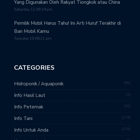
Yang Digunakan Oleh Rakyat Tiongkok atau China
Saturday 12:39:19 pm
Pemilik Mobil Harus Tahu! Ini Arti Huruf Terakhir di
Ban Mobil Kamu
Tuesday 10:08:11 pm
CATEGORIES
85
Hidroponik / Aquaponik
2
Info Hasil Laut
30
Info Peternak
178
Info Tani
376
Info Untuk Anda