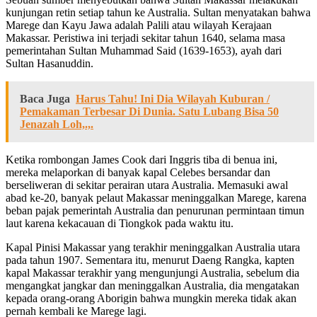
kunjungan retin setiap tahun ke Australia. Sultan menyatakan bahwa
Marege dan Kayu Jawa adalah Palili atau wilayah Kerajaan
Makassar. Peristiwa ini terjadi sekitar tahun 1640, selama masa
pemerintahan Sultan Muhammad Said (1639-1653), ayah dari
Sultan Hasanuddin.
Baca Juga
Harus Tahu! Ini Dia Wilayah Kuburan /
Pemakaman Terbesar Di Dunia. Satu Lubang Bisa 50
Jenazah Loh,.,.
Ketika rombongan James Cook dari Inggris tiba di benua ini,
mereka melaporkan di banyak kapal Celebes bersandar dan
berseliweran di sekitar perairan utara Australia. Memasuki awal
abad ke-20, banyak pelaut Makassar meninggalkan Marege, karena
beban pajak pemerintah Australia dan penurunan permintaan timun
laut karena kekacauan di Tiongkok pada waktu itu.
Kapal Pinisi Makassar yang terakhir meninggalkan Australia utara
pada tahun 1907. Sementara itu, menurut Daeng Rangka, kapten
kapal Makassar terakhir yang mengunjungi Australia, sebelum dia
mengangkat jangkar dan meninggalkan Australia, dia mengatakan
kepada orang-orang Aborigin bahwa mungkin mereka tidak akan
pernah kembali ke Marege lagi.