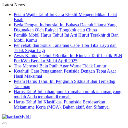
Latest News
Petani Wajib Tahu! Ini Cara Efektif Mengendalikan Lalat
Buah
Beda Dengan Indonesia! Ini Bahasa Daerah Utama Yang
Digunakan Oleh Rakyat Tiongkok atau China
Pemilik Mobil Harus Tahu! Ini Arti Huruf Terakhir di Ban
Mobil Kamu
Penyebab dan Solusi Tanaman Cabe Tiba-Tiba Layu dan
Tidak Segar Lagi
Awas Kantong Jebol ! Berikut Ini Rincian Tarif Listrik PLN
Per kWh Berlaku Mulai April 2025
Tips Mencuci Baju Putih Agar Warna Tidak Luntur
Ketahui! Cara Penggunaan Pestisida Dengan Tepat Agar
Hasil Maksimal
Petani Harus Tahu! Ini Pengaruh Siklus Bulan Terhadap
Tanaman
Harus Tahu! Ini bahan pupuk rumahan untuk tanaman yang
mudah Anda temukan di rumah
Harus Tahu! Ini Klasifikasi Fungisida Berdasarkan
Mekanisme Kerja (MOA), Bahan aktif, dan Sifatnya.