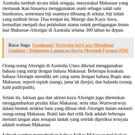
Australia tumbuh secara tidak sengaja, masyarakat Makasaar yang
memasak ikan biasanya menggunakan asam sebagai salah satu
bumbunya, sementara biji asamnya dibuang di sekitar, biji inilah
yang tumbuh besar. Dua tempat ini, Marege dan Kayu Jawa,
kemudian menjadi dua pelabuhan utama untuk perdagangan timun
laut Makassar-Aborigin di Australia selama 300 tahun ke depan.
Baca Juga
Gampang! Ternyata Ini Cara Membuat
Gambar / Dokumen Lamaran Kerja Menjadi Format PDF
Orang-orang Aborigin di Australia Utara dikenal menggunakan
bahasa yang mirip dengan bahasa Makassar. Beberapa kosakata
bahasa Aborigin memiliki arti yang sama dengan bahasa Bugis atau
Makassar, seperti rupiah (uang), jama’ah (kerja), dan balanda (orang
kulit putih/putih).
Selain itu, lukisan gua dan ukiran kayu Aborigin juga ditemukan
menggambarkan perahu khas Makassar, serta situs Wurrwurrwuy
dalam bentuk struktur batu yang dibuat oleh Aborigin dalam memori
orang-orang Makassar. Bukti lain dari relik fisik adalah beberapa
meriam tangan atau senapan lantak yang setelah diperiksa ternyata
adalah warisan Makassar.
Sebuah sumber menyebutkan bahwa Sultan Makassar melakukan