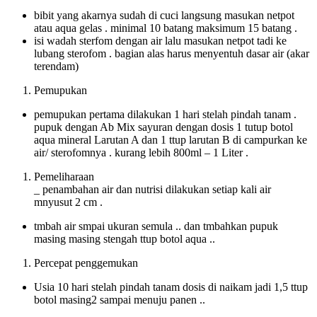
bibit yang akarnya sudah di cuci langsung masukan netpot
atau aqua gelas . minimal 10 batang maksimum 15 batang .
isi wadah sterfom dengan air lalu masukan netpot tadi ke
lubang sterofom . bagian alas harus menyentuh dasar air (akar
terendam)
Pemupukan
pemupukan pertama dilakukan 1 hari stelah pindah tanam .
pupuk dengan Ab Mix sayuran dengan dosis 1 tutup botol
aqua mineral Larutan A dan 1 ttup larutan B di campurkan ke
air/ sterofomnya . kurang lebih 800ml – 1 Liter .
Pemeliharaan
_ penambahan air dan nutrisi dilakukan setiap kali air
mnyusut 2 cm .
tmbah air smpai ukuran semula .. dan tmbahkan pupuk
masing masing stengah ttup botol aqua ..
Percepat penggemukan
Usia 10 hari stelah pindah tanam dosis di naikam jadi 1,5 ttup
botol masing2 sampai menuju panen ..