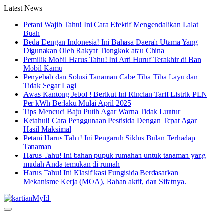
Latest News
Petani Wajib Tahu! Ini Cara Efektif Mengendalikan Lalat
Buah
Beda Dengan Indonesia! Ini Bahasa Daerah Utama Yang
Digunakan Oleh Rakyat Tiongkok atau China
Pemilik Mobil Harus Tahu! Ini Arti Huruf Terakhir di Ban
Mobil Kamu
Penyebab dan Solusi Tanaman Cabe Tiba-Tiba Layu dan
Tidak Segar Lagi
Awas Kantong Jebol ! Berikut Ini Rincian Tarif Listrik PLN
Per kWh Berlaku Mulai April 2025
Tips Mencuci Baju Putih Agar Warna Tidak Luntur
Ketahui! Cara Penggunaan Pestisida Dengan Tepat Agar
Hasil Maksimal
Petani Harus Tahu! Ini Pengaruh Siklus Bulan Terhadap
Tanaman
Harus Tahu! Ini bahan pupuk rumahan untuk tanaman yang
mudah Anda temukan di rumah
Harus Tahu! Ini Klasifikasi Fungisida Berdasarkan
Mekanisme Kerja (MOA), Bahan aktif, dan Sifatnya.