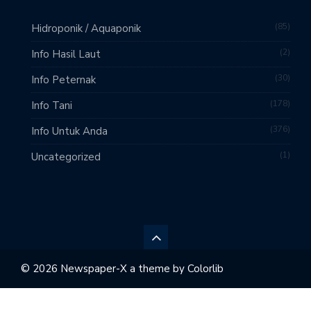
85
Hidroponik / Aquaponik
2
Info Hasil Laut
30
Info Peternak
178
Info Tani
376
Info Untuk Anda
1
Uncategorized
© 2026 Newspaper-X a theme by
Colorlib