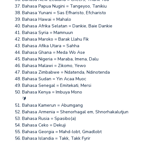
Bahasa Papua Nugini = Tangeyoo, Tanikiu
Bahasa Yunani = Sas Efharisto, Efcharisto
Bahasa Hawai = Mahalo
Bahasa Afrika Selatan = Dankie, Baie Dankie
Bahasa Syria = Mamnuun
Bahasa Maroko = Barak Llahu Fik
Bahasa Afika Utara = Sahha
Bahasa Ghana = Meda Wo Ase
Bahasa Nigeria = Maraba, Imena, Dalu
Bahasa Malawi = Zikomo, Yewo
Bahasa Zimbabwe = Ndatenda, Ndinotenda
Bahasa Sudan = Yin Acaa Muoc
Bahasa Senegal = Emitekati, Mersi
Bahasa Kenya = Imbuya Mono
🔰
Bahasa Kamerun = Abumgang
Bahasa Armenia = Shenorhagal em, Shnorhakalutjun
Bahasa Rusia = Spasibo(a)
Bahasa Ceko = Dekuji
Bahasa Georgia = Mahd-lobt, Gmadlobt
Bahasa Islandia = Takk, Takk Fyrir