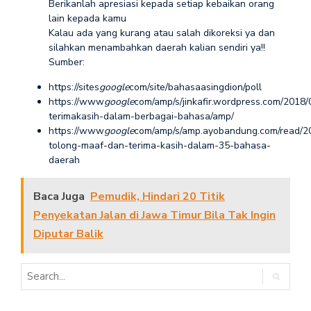
Berikanlah apresiasi kepada setiap kebaikan orang
lain kepada kamu
Kalau ada yang kurang atau salah dikoreksi ya dan
silahkan menambahkan daerah kalian sendiri ya!!
Sumber:
https://sites
google
com/site/bahasaasingdion/poll
https://www
google
com/amp/s/jinkafir.wordpress.com/2018
terimakasih-dalam-berbagai-bahasa/amp/
https://www
google
com/amp/s/amp.ayobandung.com/read/2
tolong-maaf-dan-terima-kasih-dalam-35-bahasa-
daerah
Baca Juga
Pemudik, Hindari 20 Titik
Penyekatan Jalan di Jawa Timur Bila Tak Ingin
Diputar Balik