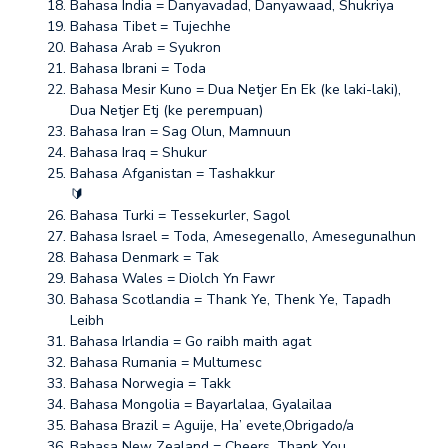
Bahasa India = Danyavadad, Danyawaad, Shukriya
Bahasa Tibet = Tujechhe
Bahasa Arab = Syukron
Bahasa Ibrani = Toda
Bahasa Mesir Kuno = Dua Netjer En Ek (ke laki-laki),
Dua Netjer Etj (ke perempuan)
Bahasa Iran = Sag Olun, Mamnuun
Bahasa Iraq = Shukur
Bahasa Afganistan = Tashakkur
🔰
Bahasa Turki = Tessekurler, Sagol
Bahasa Israel = Toda, Amesegenallo, Amesegunalhun
Bahasa Denmark = Tak
Bahasa Wales = Diolch Yn Fawr
Bahasa Scotlandia = Thank Ye, Thenk Ye, Tapadh
Leibh
Bahasa Irlandia = Go raibh maith agat
Bahasa Rumania = Multumesc
Bahasa Norwegia = Takk
Bahasa Mongolia = Bayarlalaa, Gyalailaa
Bahasa Brazil = Aguije, Ha’ evete,Obrigado/a
Bahasa New Zealand = Cheers, Thank You