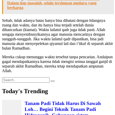
Dalam tiap masalah, selalu tersimpan mutiara yang
berharga
Sebab, tidak adanya batas hanya bisa dibatasi dengan hilangnya
ruang dan waktu, dan itu hanya bisa terjadi setelah dunia
dihancurkan (kiamat). Waktu lailatul qadr juga tidak pasti. Allah
sengaja menyembunyikannya agar manusia mencarinya dengan
sungguh-sungguh. Jika waktu lailatul qadr dipastikan, bisa jadi
manusia akan menyepelekan qiyamul lail dan i’tikaf di separuh akhir
bulan Ramadhan.
Mereka cukup menunggu waktu tersebut tanpa pencarian. Andaipun
gagal mendapatkannya karena tidak mengisi semua tanggal ganjil di
separuh akhir Ramadhan, mereka tetap mendapatkan ampunan
Allah.
Search
for:
Today's Trending
Tanam Padi Tidak Harus Di Sawah
Loh… Begini Teknik Tanam Padi