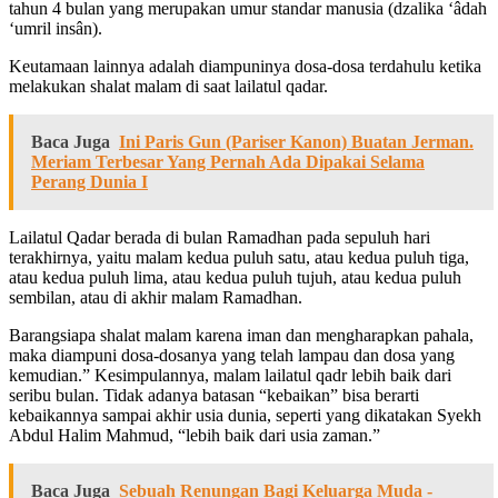
tahun 4 bulan yang merupakan umur standar manusia (dzalika ‘âdah
‘umril insân).
Keutamaan lainnya adalah diampuninya dosa-dosa terdahulu ketika
melakukan shalat malam di saat lailatul qadar.
Baca Juga
Ini Paris Gun (Pariser Kanon) Buatan Jerman.
Meriam Terbesar Yang Pernah Ada Dipakai Selama
Perang Dunia I
Lailatul Qadar berada di bulan Ramadhan pada sepuluh hari
terakhirnya, yaitu malam kedua puluh satu, atau kedua puluh tiga,
atau kedua puluh lima, atau kedua puluh tujuh, atau kedua puluh
sembilan, atau di akhir malam Ramadhan.
Barangsiapa shalat malam karena iman dan mengharapkan pahala,
maka diampuni dosa-dosanya yang telah lampau dan dosa yang
kemudian.” Kesimpulannya, malam lailatul qadr lebih baik dari
seribu bulan. Tidak adanya batasan “kebaikan” bisa berarti
kebaikannya sampai akhir usia dunia, seperti yang dikatakan Syekh
Abdul Halim Mahmud, “lebih baik dari usia zaman.”
Baca Juga
Sebuah Renungan Bagi Keluarga Muda -