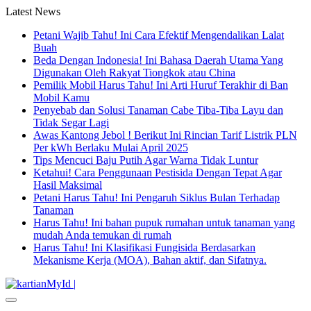
Latest News
Petani Wajib Tahu! Ini Cara Efektif Mengendalikan Lalat
Buah
Beda Dengan Indonesia! Ini Bahasa Daerah Utama Yang
Digunakan Oleh Rakyat Tiongkok atau China
Pemilik Mobil Harus Tahu! Ini Arti Huruf Terakhir di Ban
Mobil Kamu
Penyebab dan Solusi Tanaman Cabe Tiba-Tiba Layu dan
Tidak Segar Lagi
Awas Kantong Jebol ! Berikut Ini Rincian Tarif Listrik PLN
Per kWh Berlaku Mulai April 2025
Tips Mencuci Baju Putih Agar Warna Tidak Luntur
Ketahui! Cara Penggunaan Pestisida Dengan Tepat Agar
Hasil Maksimal
Petani Harus Tahu! Ini Pengaruh Siklus Bulan Terhadap
Tanaman
Harus Tahu! Ini bahan pupuk rumahan untuk tanaman yang
mudah Anda temukan di rumah
Harus Tahu! Ini Klasifikasi Fungisida Berdasarkan
Mekanisme Kerja (MOA), Bahan aktif, dan Sifatnya.