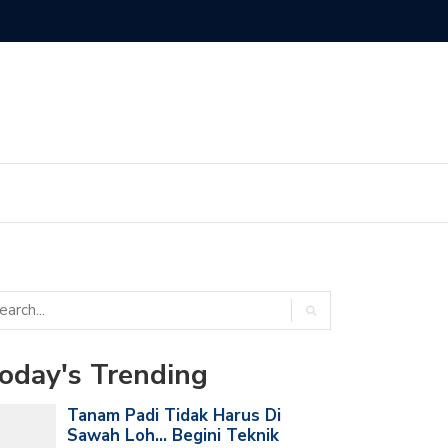
obil Harus Tahu! Ini Arti Huruf Terakhir di Ban Mobil Kamu
oday's Trending