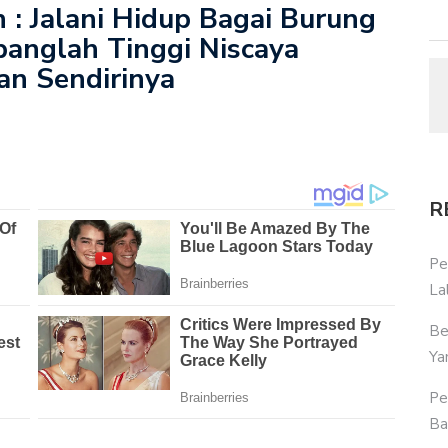
n : Jalani Hidup Bagai Burung
banglah Tinggi Niscaya
an Sendirinya
R
Pe
La
Be
Ya
Pe
Ba