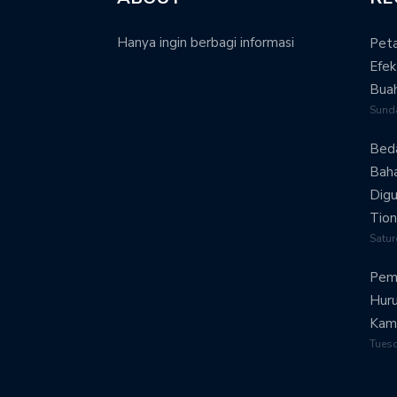
Hanya ingin berbagi informasi
Peta
Efek
Bua
Sund
Beda
Bah
Digu
Tion
Satur
Pemi
Huru
Kam
Tues