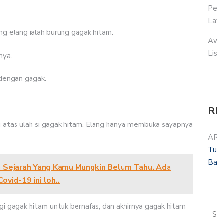
Pe
La
g elang ialah burung gagak hitam.
Aw
Li
nya.
dengan gagak.
R
 atas ulah si gagak hitam. Elang hanya membuka sayapnya
AR
Tu
Ba
ta Sejarah Yang Kamu Mungkin Belum Tahu. Ada
vid-19 ini loh..
agi gagak hitam untuk bernafas, dan akhirnya gagak hitam