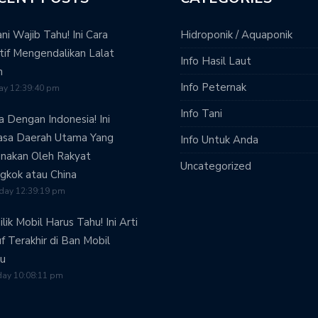
ni Wajib Tahu! Ini Cara
Hidroponik / Aquaponik
tif Mengendalikan Lalat
Info Hasil Laut
h
Info Peternak
ay 12:39:40 pm
Info Tani
 Dengan Indonesia! Ini
asa Daerah Utama Yang
Info Untuk Anda
nakan Oleh Rakyat
Uncategorized
gkok atau China
day 12:39:19 pm
lik Mobil Harus Tahu! Ini Arti
f Terakhir di Ban Mobil
u
day 10:08:11 pm