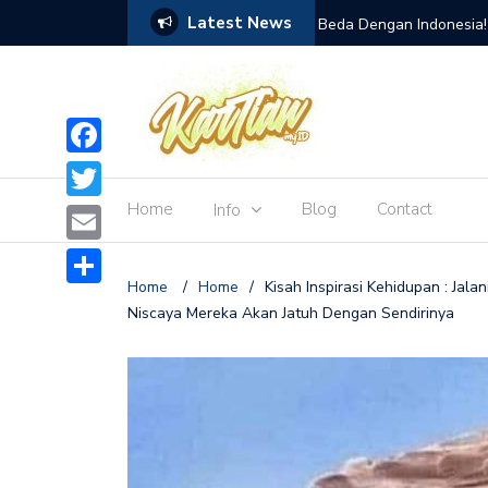
Latest News
ngendalikan Lalat Buah
Beda Dengan Indonesia!
Tiongkok atau China
Facebook
Home
Blog
Contact
Info
Twitter
Email
Home
/
Home
/
Kisah Inspirasi Kehidupan : Jal
Share
Niscaya Mereka Akan Jatuh Dengan Sendirinya