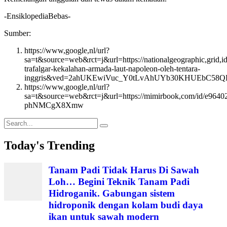
-EnsiklopediaBebas-
Sumber:
https://www,google,nl/url?
sa=t&source=web&rct=j&url=https://nationalgeographic,grid,
trafalgar-kekalahan-armada-laut-napoleon-oleh-tentara-
inggris&ved=2ahUKEwiVuc_Y0tLvAhUYb30KHUEbC58
https://www,google,nl/url?
sa=t&source=web&rct=j&url=https://mimirbook,com/
phNMCgX8Xmw
Search
for:
Today's Trending
Tanam Padi Tidak Harus Di Sawah
Loh… Begini Teknik Tanam Padi
Hidroganik. Gabungan sistem
hidroponik dengan kolam budi daya
ikan untuk sawah modern