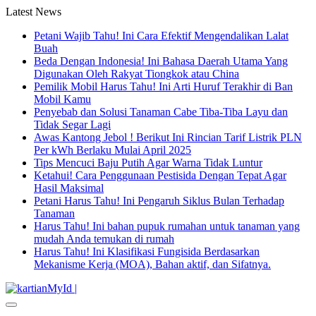
Latest News
Petani Wajib Tahu! Ini Cara Efektif Mengendalikan Lalat
Buah
Beda Dengan Indonesia! Ini Bahasa Daerah Utama Yang
Digunakan Oleh Rakyat Tiongkok atau China
Pemilik Mobil Harus Tahu! Ini Arti Huruf Terakhir di Ban
Mobil Kamu
Penyebab dan Solusi Tanaman Cabe Tiba-Tiba Layu dan
Tidak Segar Lagi
Awas Kantong Jebol ! Berikut Ini Rincian Tarif Listrik PLN
Per kWh Berlaku Mulai April 2025
Tips Mencuci Baju Putih Agar Warna Tidak Luntur
Ketahui! Cara Penggunaan Pestisida Dengan Tepat Agar
Hasil Maksimal
Petani Harus Tahu! Ini Pengaruh Siklus Bulan Terhadap
Tanaman
Harus Tahu! Ini bahan pupuk rumahan untuk tanaman yang
mudah Anda temukan di rumah
Harus Tahu! Ini Klasifikasi Fungisida Berdasarkan
Mekanisme Kerja (MOA), Bahan aktif, dan Sifatnya.