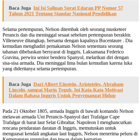
Baca Juga
Ini Isi Salinan Surat Edaran PP Nomor 57
Tahun 2021 Tentang Standar Nasional Pendidikan
Selama pertempuran, Nelson ditembak oleh seorang musketeer
Perancis dan dia meninggal sesaat sebelum pertempuran berakhir.
Villeneuve ditangkap, bersama dengan kapalnya Bucentaure . Dia
kemudian menghadiri pemakaman Nelson sementara seorang
tahanan dibebaskan bersyarat di Inggris. Laksamana Federico
Gravina, perwira senior bendera Spanyol, melarikan diri dengan
sisa-sisa armada. Dia meninggal lima bulan kemudian karena luka
yang dideritanya selama pertempuran.
Baca Juga
Dari Albert Einstein, Aristoteles, Abraham
Lincoln, sampai Mario Teguh. Ini Kata-Kata Motivasi
Dalam Bahasa Inggris Untuk Penyemangat Hidup
Pada 21 Oktober 1805, armada Inggris di bawah komando Nelson
melawan armada Uni Perancis-Spanyol dari Trafalgar Cape
Trafalgar di barat laut Selat Gibraltar. Napoleon I menghancurkan
rencana pendaratan daratan di Inggris, memutuskan untuk
menguasai kendali angkatan laut Inggris, Nelson menerima peluru di
Kemenangan unggulan dan tewas dalam kematian.