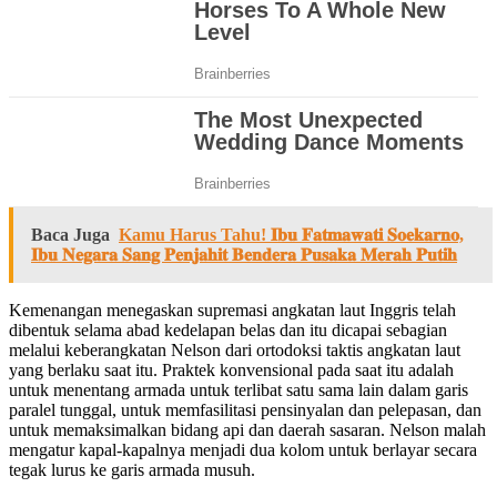
Baca Juga
Kamu Harus Tahu! 𝐈𝐛𝐮 𝐅𝐚𝐭𝐦𝐚𝐰𝐚𝐭𝐢 𝐒𝐨𝐞𝐤𝐚𝐫𝐧𝐨,
𝐈𝐛𝐮 𝐍𝐞𝐠𝐚𝐫𝐚 𝐒𝐚𝐧𝐠 𝐏𝐞𝐧𝐣𝐚𝐡𝐢𝐭 𝐁𝐞𝐧𝐝𝐞𝐫𝐚 𝐏𝐮𝐬𝐚𝐤𝐚 𝐌𝐞𝐫𝐚𝐡 𝐏𝐮𝐭𝐢𝐡
Kemenangan menegaskan supremasi angkatan laut Inggris telah
dibentuk selama abad kedelapan belas dan itu dicapai sebagian
melalui keberangkatan Nelson dari ortodoksi taktis angkatan laut
yang berlaku saat itu. Praktek konvensional pada saat itu adalah
untuk menentang armada untuk terlibat satu sama lain dalam garis
paralel tunggal, untuk memfasilitasi pensinyalan dan pelepasan, dan
untuk memaksimalkan bidang api dan daerah sasaran. Nelson malah
mengatur kapal-kapalnya menjadi dua kolom untuk berlayar secara
tegak lurus ke garis armada musuh.