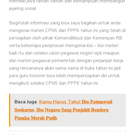
memiliki jiwa ramah tamah dan kemampuan membangun
jejaring sosial
Begitulah informasi yang bisa saya bagikan untuk anda
mengenai materi CPNS dan PPPK tahun ini yang telah di
persiapkan oleh pihak Kemendikbud dan Kemenpan RB
serta beberapa penjelasan mengenai kisi – kisi materi
baik itu dari seleksi calon pegawai negeri sipil maupun
dari materi pegawai pemerintah dengan perjanjian kerja
yang rencananya akan sama-sama di buka tahun ini jadi
para guru honorer bisa lebih mempersiapkan diri untuk
mengikuti seleksi CPNS dan PPPK tahun ini
Baca Juga
Kamu Harus Tahu! 𝐈𝐛𝐮 𝐅𝐚𝐭𝐦𝐚𝐰𝐚𝐭𝐢
𝐒𝐨𝐞𝐤𝐚𝐫𝐧𝐨, 𝐈𝐛𝐮 𝐍𝐞𝐠𝐚𝐫𝐚 𝐒𝐚𝐧𝐠 𝐏𝐞𝐧𝐣𝐚𝐡𝐢𝐭 𝐁𝐞𝐧𝐝𝐞𝐫𝐚
𝐏𝐮𝐬𝐚𝐤𝐚 𝐌𝐞𝐫𝐚𝐡 𝐏𝐮𝐭𝐢𝐡