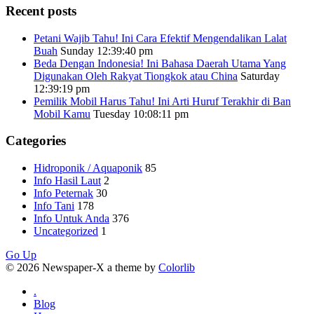
Recent posts
Petani Wajib Tahu! Ini Cara Efektif Mengendalikan Lalat
Buah
Sunday 12:39:40 pm
Beda Dengan Indonesia! Ini Bahasa Daerah Utama Yang
Digunakan Oleh Rakyat Tiongkok atau China
Saturday
12:39:19 pm
Pemilik Mobil Harus Tahu! Ini Arti Huruf Terakhir di Ban
Mobil Kamu
Tuesday 10:08:11 pm
Categories
Hidroponik / Aquaponik
85
Info Hasil Laut
2
Info Peternak
30
Info Tani
178
Info Untuk Anda
376
Uncategorized
1
Go Up
© 2026 Newspaper-X a theme by
Colorlib
.
Blog