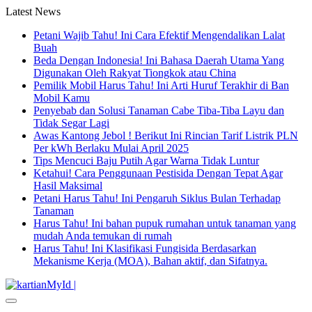
Latest News
Petani Wajib Tahu! Ini Cara Efektif Mengendalikan Lalat
Buah
Beda Dengan Indonesia! Ini Bahasa Daerah Utama Yang
Digunakan Oleh Rakyat Tiongkok atau China
Pemilik Mobil Harus Tahu! Ini Arti Huruf Terakhir di Ban
Mobil Kamu
Penyebab dan Solusi Tanaman Cabe Tiba-Tiba Layu dan
Tidak Segar Lagi
Awas Kantong Jebol ! Berikut Ini Rincian Tarif Listrik PLN
Per kWh Berlaku Mulai April 2025
Tips Mencuci Baju Putih Agar Warna Tidak Luntur
Ketahui! Cara Penggunaan Pestisida Dengan Tepat Agar
Hasil Maksimal
Petani Harus Tahu! Ini Pengaruh Siklus Bulan Terhadap
Tanaman
Harus Tahu! Ini bahan pupuk rumahan untuk tanaman yang
mudah Anda temukan di rumah
Harus Tahu! Ini Klasifikasi Fungisida Berdasarkan
Mekanisme Kerja (MOA), Bahan aktif, dan Sifatnya.