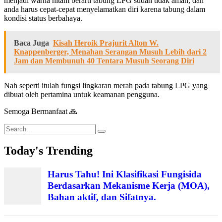
menjadi warna hitam berarti tabung LPG sudah tidak aman, dan
anda harus cepat-cepat menyelamatkan diri karena tabung dalam
kondisi status berbahaya.
Baca Juga
Kisah Heroik Prajurit Alton W.
Knappenberger, Menahan Serangan Musuh Lebih dari 2
Jam dan Membunuh 40 Tentara Musuh Seorang Diri
Nah seperti itulah fungsi lingkaran merah pada tabung LPG yang
dibuat oleh pertamina untuk keamanan pengguna.
Semoga Bermanfaat 🙏
Search
for:
Today's Trending
Harus Tahu! Ini Klasifikasi Fungisida
Berdasarkan Mekanisme Kerja (MOA),
Bahan aktif, dan Sifatnya.