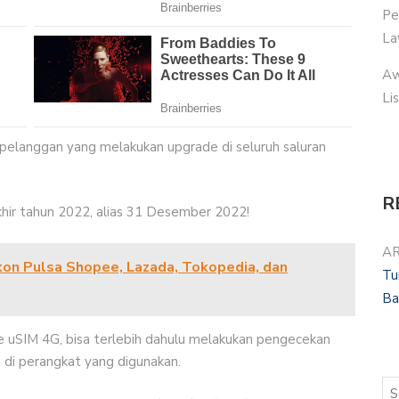
Pe
La
Aw
Li
pelanggan yang melakukan upgrade di seluruh saluran
R
akhir tahun 2022, alias 31 Desember 2022!
AR
skon Pulsa Shopee, Lazada, Tokopedia, dan
Tu
Ba
e uSIM 4G, bisa terlebih dahulu melakukan pengecekan
 di perangkat yang digunakan.