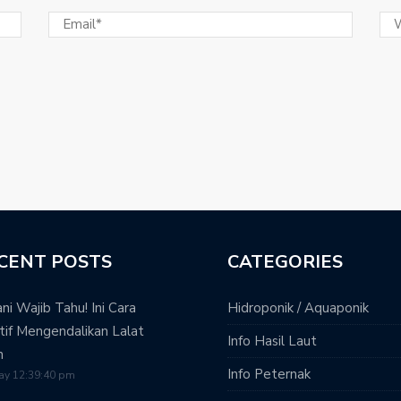
CENT POSTS
CATEGORIES
ni Wajib Tahu! Ini Cara
Hidroponik / Aquaponik
tif Mengendalikan Lalat
Info Hasil Laut
h
Info Peternak
ay 12:39:40 pm