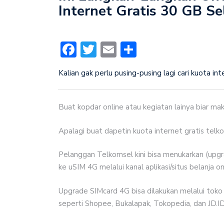
Internet Gratis 30 GB Se
temukan di rumah
Harus Tahu! Ini Klasifi
Facebook
Twitter
Email
Share
aktif, dan Sifatnya.
Kalian gak perlu pusing-pusing lagi cari kuota in
Buat kopdar online atau kegiatan lainya biar maki
Apalagi buat dapetin kuota internet gratis telk
Pelanggan Telkomsel kini bisa menukarkan (upg
ke uSIM 4G melalui kanal aplikasi/situs belanja on
Upgrade SIMcard 4G bisa dilakukan melalui toko
seperti Shopee, Bukalapak, Tokopedia, dan JD.ID