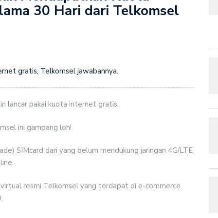
lama 30 Hari dari Telkomsel
kasi Fungisida Berdasarkan Mekanisme Kerja (MOA), Bahan
ternet gratis, Telkomsel jawabannya.
n lancar pakai kuota internet gratis.
omsel ini gampang loh!
rade) SIMcard dari yang belum mendukung jaringan 4G/LTE
line.
 virtual resmi Telkomsel yang terdapat di e-commerce
.