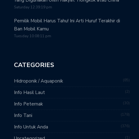
Yang Digunakan Oleh Rakyat Tiongkok atau China
Saturday 12:39:19 pm
Pemilik Mobil Harus Tahu! Ini Arti Huruf Terakhir di
Ban Mobil Kamu
Tuesday 10:08:11 pm
CATEGORIES
85
Hidroponik / Aquaponik
2
Info Hasil Laut
30
Info Peternak
178
Info Tani
376
Info Untuk Anda
1
Uncategorized