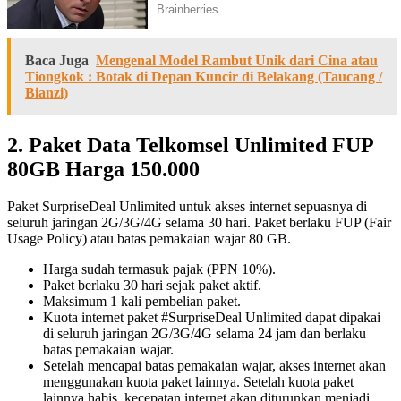
Baca Juga
Mengenal Model Rambut Unik dari Cina atau
Tiongkok : Botak di Depan Kuncir di Belakang (Taucang /
Bianzi)
2. Paket Data Telkomsel Unlimited FUP
80GB Harga 150.000
Paket SurpriseDeal Unlimited untuk akses internet sepuasnya di
seluruh jaringan 2G/3G/4G selama 30 hari. Paket berlaku FUP (Fair
Usage Policy) atau batas pemakaian wajar 80 GB.
Harga sudah termasuk pajak (PPN 10%).
Paket berlaku 30 hari sejak paket aktif.
Maksimum 1 kali pembelian paket.
Kuota internet paket #SurpriseDeal Unlimited dapat dipakai
di seluruh jaringan 2G/3G/4G selama 24 jam dan berlaku
batas pemakaian wajar.
Setelah mencapai batas pemakaian wajar, akses internet akan
menggunakan kuota paket lainnya. Setelah kuota paket
lainnya habis, kecepatan internet akan diturunkan menjadi