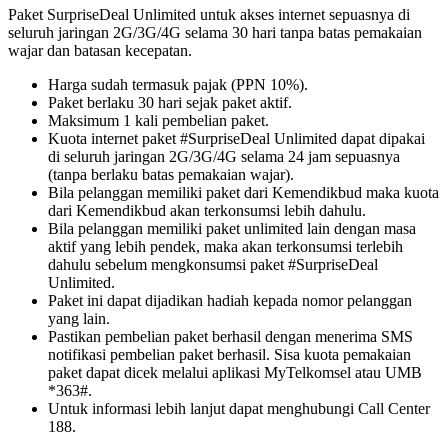
Paket SurpriseDeal Unlimited untuk akses internet sepuasnya di
seluruh jaringan 2G/3G/4G selama 30 hari tanpa batas pemakaian
wajar dan batasan kecepatan.
Harga sudah termasuk pajak (PPN 10%).
Paket berlaku 30 hari sejak paket aktif.
Maksimum 1 kali pembelian paket.
Kuota internet paket #SurpriseDeal Unlimited dapat dipakai
di seluruh jaringan 2G/3G/4G selama 24 jam sepuasnya
(tanpa berlaku batas pemakaian wajar).
Bila pelanggan memiliki paket dari Kemendikbud maka kuota
dari Kemendikbud akan terkonsumsi lebih dahulu.
Bila pelanggan memiliki paket unlimited lain dengan masa
aktif yang lebih pendek, maka akan terkonsumsi terlebih
dahulu sebelum mengkonsumsi paket #SurpriseDeal
Unlimited.
Paket ini dapat dijadikan hadiah kepada nomor pelanggan
yang lain.
Pastikan pembelian paket berhasil dengan menerima SMS
notifikasi pembelian paket berhasil. Sisa kuota pemakaian
paket dapat dicek melalui aplikasi MyTelkomsel atau UMB
*363#.
Untuk informasi lebih lanjut dapat menghubungi Call Center
188.