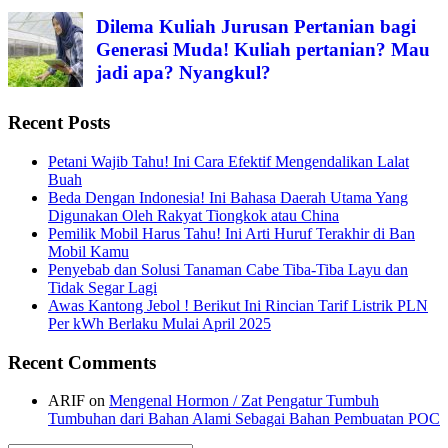
Dilema Kuliah Jurusan Pertanian bagi
Generasi Muda! Kuliah pertanian? Mau
jadi apa? Nyangkul?
Recent Posts
Petani Wajib Tahu! Ini Cara Efektif Mengendalikan Lalat
Buah
Beda Dengan Indonesia! Ini Bahasa Daerah Utama Yang
Digunakan Oleh Rakyat Tiongkok atau China
Pemilik Mobil Harus Tahu! Ini Arti Huruf Terakhir di Ban
Mobil Kamu
Penyebab dan Solusi Tanaman Cabe Tiba-Tiba Layu dan
Tidak Segar Lagi
Awas Kantong Jebol ! Berikut Ini Rincian Tarif Listrik PLN
Per kWh Berlaku Mulai April 2025
Recent Comments
ARIF
on
Mengenal Hormon / Zat Pengatur Tumbuh
Tumbuhan dari Bahan Alami Sebagai Bahan Pembuatan POC