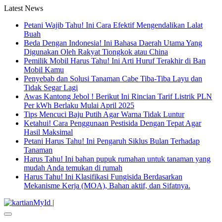
Latest News
Petani Wajib Tahu! Ini Cara Efektif Mengendalikan Lalat
Buah
Beda Dengan Indonesia! Ini Bahasa Daerah Utama Yang
Digunakan Oleh Rakyat Tiongkok atau China
Pemilik Mobil Harus Tahu! Ini Arti Huruf Terakhir di Ban
Mobil Kamu
Penyebab dan Solusi Tanaman Cabe Tiba-Tiba Layu dan
Tidak Segar Lagi
Awas Kantong Jebol ! Berikut Ini Rincian Tarif Listrik PLN
Per kWh Berlaku Mulai April 2025
Tips Mencuci Baju Putih Agar Warna Tidak Luntur
Ketahui! Cara Penggunaan Pestisida Dengan Tepat Agar
Hasil Maksimal
Petani Harus Tahu! Ini Pengaruh Siklus Bulan Terhadap
Tanaman
Harus Tahu! Ini bahan pupuk rumahan untuk tanaman yang
mudah Anda temukan di rumah
Harus Tahu! Ini Klasifikasi Fungisida Berdasarkan
Mekanisme Kerja (MOA), Bahan aktif, dan Sifatnya.