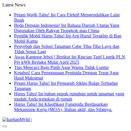
Latest News
Petani Wajib Tahu! Ini Cara Efektif Mengendalikan Lalat
Buah
Beda Dengan Indonesia! Ini Bahasa Daerah Utama Yang
Digunakan Oleh Rakyat Tiongkok atau China
Pemilik Mobil Harus Tahu! Ini Arti Huruf Terakhir di Ban
Mobil Kamu
Penyebab dan Solusi Tanaman Cabe Tiba-Tiba Layu dan
Tidak Segar Lagi
Awas Kantong Jebol ! Berikut Ini Rincian Tarif Listrik PLN
Per kWh Berlaku Mulai April 2025
Tips Mencuci Baju Putih Agar Warna Tidak Luntur
Ketahui! Cara Penggunaan Pestisida Dengan Tepat Agar
Hasil Maksimal
Petani Harus Tahu! Ini Pengaruh Siklus Bulan Terhadap
Tanaman
Harus Tahu! Ini bahan pupuk rumahan untuk tanaman yang
mudah Anda temukan di rumah
Harus Tahu! Ini Klasifikasi Fungisida Berdasarkan
Mekanisme Kerja (MOA), Bahan aktif, dan Sifatnya.