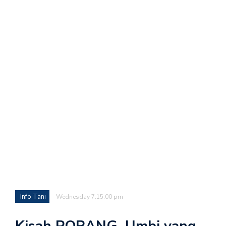
Info Tani
Wednesday 7:15:00 pm
Kisah PORANG, Umbi yang