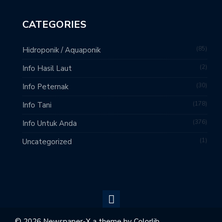
CATEGORIES
85
Hidroponik / Aquaponik
2
Info Hasil Laut
30
Info Peternak
178
Info Tani
376
Info Untuk Anda
1
Uncategorized
© 2026 Newspaper-X a theme by
Colorlib