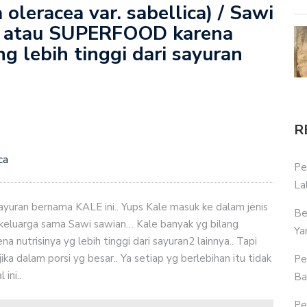
oleracea var. sabellica) / Sawi
 atau SUPERFOOD karena
g lebih tinggi dari sayuran
R
ca
Pe
La
yuran bernama KALE ini.. Yups Kale masuk ke dalam jenis
Be
keluarga sama Sawi sawian… Kale banyak yg bilang
Ya
trisinya yg lebih tinggi dari sayuran2 lainnya.. Tapi
ka dalam porsi yg besar.. Ya setiap yg berlebihan itu tidak
Pe
ini..
Ba
Pe