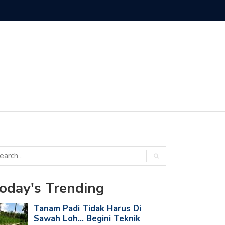
obil Harus Tahu! Ini Arti Huruf Terakhir di Ban Mobil Kamu
oday's Trending