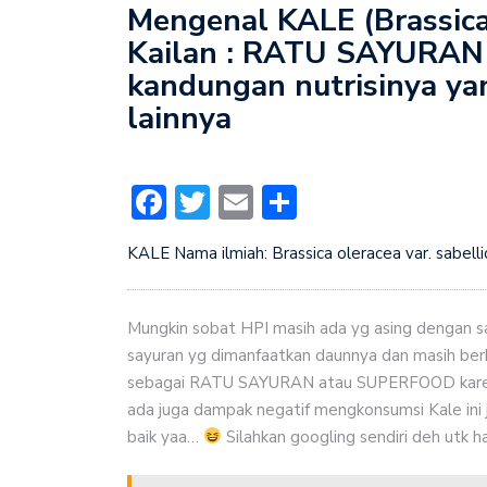
Mengenal KALE (Brassica 
Kailan : RATU SAYURAN
kandungan nutrisinya yan
lainnya
Facebook
Twitter
Email
Share
KALE Nama ilmiah: Brassica oleracea var. sabelli
Mungkin sobat HPI masih ada yg asing dengan sa
sayuran yg dimanfaatkan daunnya dan masih ber
sebagai RATU SAYURAN atau SUPERFOOD karena nu
ada juga dampak negatif mengkonsumsi Kale ini ji
baik yaa…
Silahkan googling sendiri deh utk hal 