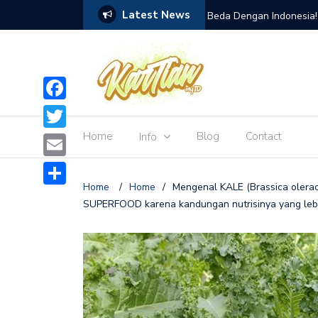
Latest News
ngendalikan Lalat Buah
Beda Dengan Indonesia!
Tiongkok atau China
Facebook
Home
Blog
Contact
Info
Twitter
Email
Home
/
Home
/
Mengenal KALE (Brassica olerac
Share
SUPERFOOD karena kandungan nutrisinya yang lebih