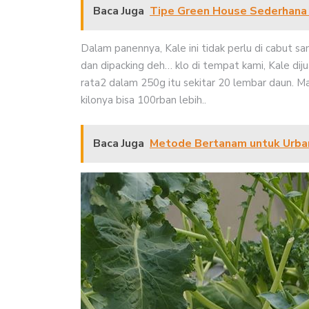
Baca Juga
Tipe Green House Sederhana 
Dalam panennya, Kale ini tidak perlu di cabut s
dan dipacking deh… klo di tempat kami, Kale dij
rata2 dalam 250g itu sekitar 20 lembar daun. M
kilonya bisa 100rban lebih..
Baca Juga
Metode Bertanam untuk Urba