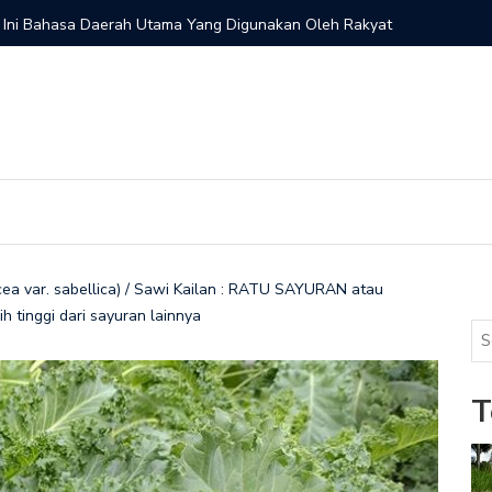
 Ini Bahasa Daerah Utama Yang Digunakan Oleh Rakyat
Pemilik M
ea var. sabellica) / Sawi Kailan : RATU SAYURAN atau
 tinggi dari sayuran lainnya
T