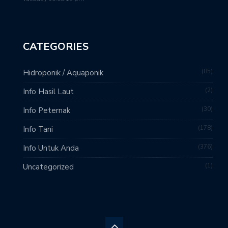
CATEGORIES
85
Hidroponik / Aquaponik
2
Info Hasil Laut
30
Info Peternak
178
Info Tani
376
Info Untuk Anda
1
Uncategorized