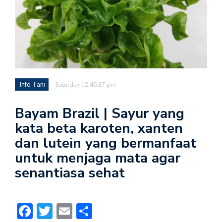
Info Tani
Saturday 12:46:37 pm
Bayam Brazil | Sayur yang
kata beta karoten, xanten
dan lutein yang bermanfaat
untuk menjaga mata agar
senantiasa sehat
Facebook
Twitter
Email
Share