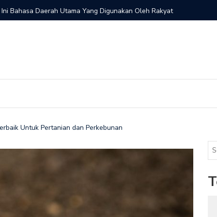
 Ini Bahasa Daerah Utama Yang Digunakan Oleh Rakyat
Pemilik M
g Terbaik Untuk Pertanian dan Perkebunan
T