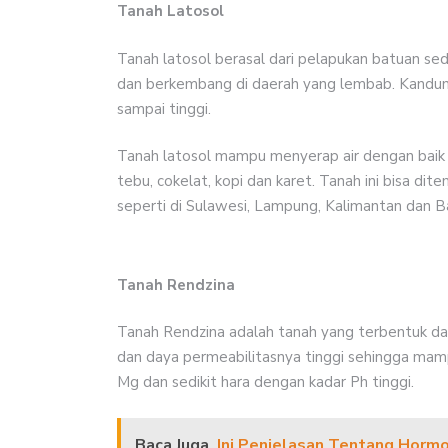
Tanah Latosol
Tanah latosol berasal dari pelapukan batuan se
dan berkembang di daerah yang lembab. Kandung
sampai tinggi.
Tanah latosol mampu menyerap air dengan baik 
tebu, cokelat, kopi dan karet. Tanah ini bisa di
seperti di Sulawesi, Lampung, Kalimantan dan Ba
Tanah Rendzina
Tanah Rendzina adalah tanah yang terbentuk dar
dan daya permeabilitasnya tinggi sehingga mamp
Mg dan sedikit hara dengan kadar Ph tinggi.
Baca Juga
Ini Penjelasan Tentang Hormo