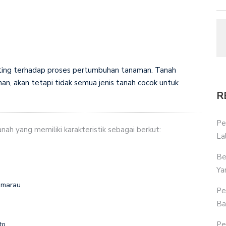
nting terhadap proses pertumbuhan tanaman. Tanah
, akan tetapi tidak semua jenis tanah cocok untuk
R
Pe
nah yang memiliki karakteristik sebagai berkut:
La
Be
Ya
emarau
Pe
Ba
Pe
to