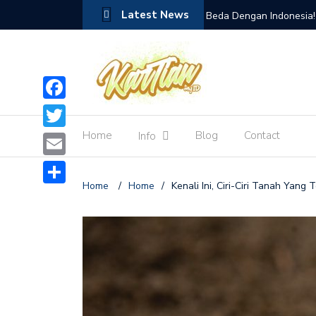
Latest News
ngendalikan Lalat Buah
Beda Dengan Indonesia!
Tiongkok atau China
Facebook
Home
Blog
Contact
Info
Twitter
Email
Home
/
Home
/
Kenali Ini, Ciri-Ciri Tanah Yan
Share