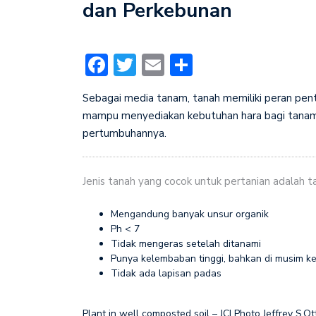
dan Perkebunan
Facebook
Twitter
Email
Share
Sebagai media tanam, tanah memiliki peran pe
mampu menyediakan kebutuhan hara bagi tanaman
pertumbuhannya.
Jenis tanah yang cocok untuk pertanian adalah ta
Mengandung banyak unsur organik
Ph < 7
Tidak mengeras setelah ditanami
Punya kelembaban tinggi, bahkan di musim k
Tidak ada lapisan padas
Plant in well composted soil – JCI Photo Jeffrey S.Ot