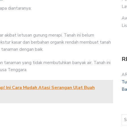
La
rapa diantaranya:
Aw
Li
ar akibat letusan gunung merapi. Tanah ini belum
kstur kasar dan berbahan organik rendah membuat tanah
k tanaman dengan baik.
R
 dan tanaman yang tidak membutuhkan banyak air. Tanah ini
Nusa Tenggara.
AR
Tu
! Ini Cara Mudah Atasi Serangan Ulat Buah
Ba