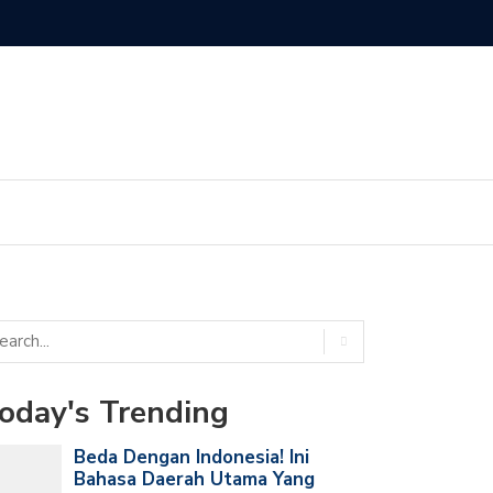
obil Harus Tahu! Ini Arti Huruf Terakhir di Ban Mobil Kamu
oday's Trending