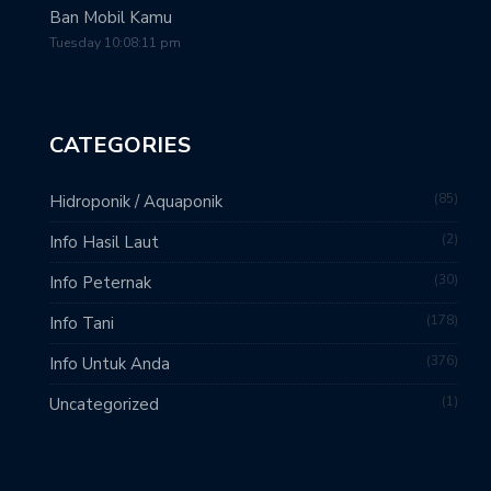
Ban Mobil Kamu
Tuesday 10:08:11 pm
CATEGORIES
85
Hidroponik / Aquaponik
2
Info Hasil Laut
30
Info Peternak
178
Info Tani
376
Info Untuk Anda
1
Uncategorized