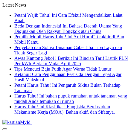
Latest News
Petani Wajib Tahu! Ini Cara Efektif Mengendalikan Lalat
Buah
Beda Dengan Indonesia! Ini Bahasa Daerah Utama Yang
Digunakan Oleh Rakyat Tiongkok atau China
Pemilik Mobil Harus Tahu! Ini Arti Huruf Terakhir di Ban
Mobil Kamu
Penyebab dan Solusi Tanaman Cabe Tiba-Tiba Layu dan
Tidak Segar Lagi
Awas Kantong Jebol ! Berikut Ini Rincian Tarif Listrik PLN
Per kWh Berlaku Mulai April 2025
Tips Mencuci Baju Putih Agar Warna Tidak Luntur
Ketahui! Cara Penggunaan Pestisida Dengan Tepat Agar
Hasil Maksimal
Petani Harus Tahu! Ini Pengaruh Siklus Bulan Terhadap
Tanaman
Harus Tahu! Ini bahan pupuk rumahan untuk tanaman yang
mudah Anda temukan di rumah
Harus Tahu! Ini Klasifikasi Fungisida Berdasarkan
Mekanisme Kerja (MOA), Bahan aktif, dan Sifatnya.