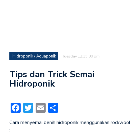
Hidroponik / Aquaponik
Tuesday 12:15:00 pm
Tips dan Trick Semai
Hidroponik
Facebook
Twitter
Email
Share
Cara menyemai benih hidroponik menggunakan rockwool
: