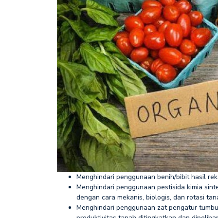
Menghindari penggunaan benih/bibit hasil re
Menghindari penggunaan pestisida kimia sint
dengan cara mekanis, biologis, dan rotasi ta
Menghindari penggunaan zat pengatur tumbu
produktivitas tanah ditingkatkan dan dipel