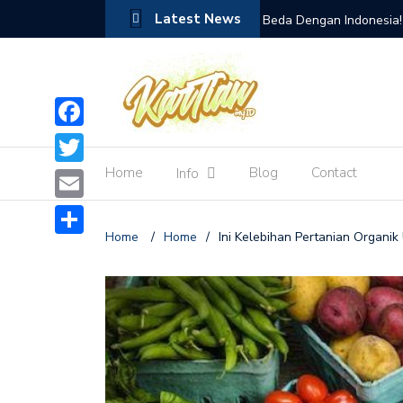
Latest News
ngendalikan Lalat Buah
Beda Dengan Indonesia!
Tiongkok atau China
Facebook
Home
Blog
Contact
Info
Twitter
Email
Home
/
Home
/
Ini Kelebihan Pertanian Organi
Share