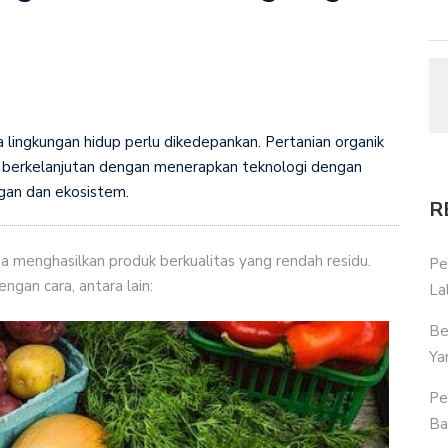
 lingkungan hidup perlu dikedepankan. Pertanian organik
 berkelanjutan dengan menerapkan teknologi dengan
an dan ekosistem.
R
ga menghasilkan produk berkualitas yang rendah residu.
Pe
ngan cara, antara lain:
La
Be
Ya
Pe
Ba