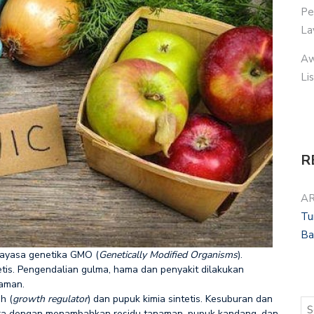
Pe
La
Aw
Li
R
AR
Tu
Ba
kayasa genetika GMO (
Genetically Modified Organisms
).
etis. Pengendalian gulma, hama dan penyakit dilakukan
naman.
h (
growth regulator
) dan pupuk kimia sintetis. Kesuburan dan
ihara dengan menambahkan residu tanaman, pupuk kandang, dan