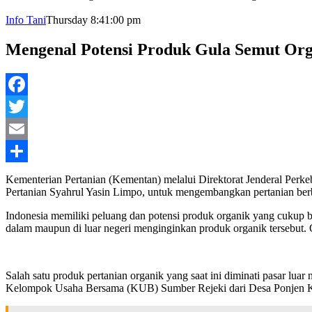
Info Tani
Thursday 8:41:00 pm
Mengenal Potensi Produk Gula Semut Org
Facebook
Twitter
Email
Share
Kementerian Pertanian (Kementan) melalui Direktorat Jenderal Perke
Pertanian Syahrul Yasin Limpo, untuk mengembangkan pertanian berb
Indonesia memiliki peluang dan potensi produk organik yang cukup 
dalam maupun di luar negeri menginginkan produk organik tersebut. O
Salah satu produk pertanian organik yang saat ini diminati pasar lua
Kelompok Usaha Bersama (KUB) Sumber Rejeki dari Desa Ponjen K