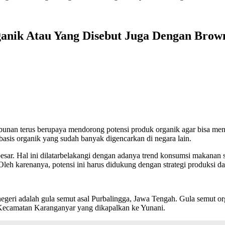
anik Atau Yang Disebut Juga Dengan Brow
bunan terus berupaya mendorong potensi produk organik agar bisa mene
asis organik yang sudah banyak digencarkan di negara lain.
besar. Hal ini dilatarbelakangi dengan adanya trend konsumsi makana
leh karenanya, potensi ini harus didukung dengan strategi produksi d
r negeri adalah gula semut asal Purbalingga, Jawa Tengah. Gula semut o
ecamatan Karanganyar yang dikapalkan ke Yunani.