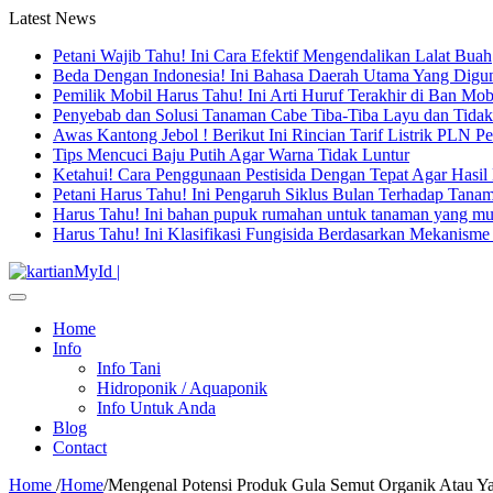
Latest News
Petani Wajib Tahu! Ini Cara Efektif Mengendalikan Lalat Buah
Beda Dengan Indonesia! Ini Bahasa Daerah Utama Yang Digu
Pemilik Mobil Harus Tahu! Ini Arti Huruf Terakhir di Ban Mo
Penyebab dan Solusi Tanaman Cabe Tiba-Tiba Layu dan Tidak
Awas Kantong Jebol ! Berikut Ini Rincian Tarif Listrik PLN 
Tips Mencuci Baju Putih Agar Warna Tidak Luntur
ok
Ketahui! Cara Penggunaan Pestisida Dengan Tepat Agar Hasil
Petani Harus Tahu! Ini Pengaruh Siklus Bulan Terhadap Tana
Harus Tahu! Ini bahan pupuk rumahan untuk tanaman yang m
Harus Tahu! Ini Klasifikasi Fungisida Berdasarkan Mekanisme 
Home
Info
Info Tani
Hidroponik / Aquaponik
Info Untuk Anda
Blog
Contact
Home
/
Home
/
Mengenal Potensi Produk Gula Semut Organik Atau Y