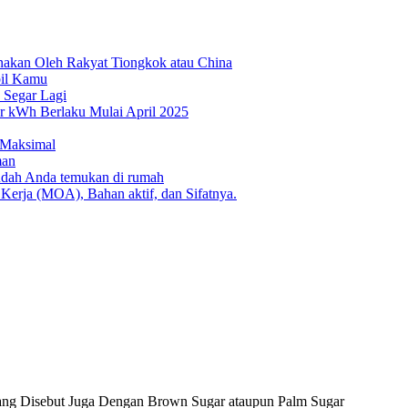
nakan Oleh Rakyat Tiongkok atau China
bil Kamu
 Segar Lagi
Per kWh Berlaku Mulai April 2025
 Maksimal
man
udah Anda temukan di rumah
Kerja (MOA), Bahan aktif, dan Sifatnya.
ang Disebut Juga Dengan Brown Sugar ataupun Palm Sugar