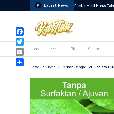
Latest News
erah Utama Yang Digunakan Oleh Rakyat
Pemilik Mobil Harus Tahu
Facebook
Home
Blog
Contact
Info
Twitter
Email
Home
/
Home
/
Pernah Dengar Adjuvan atau Sur
Share