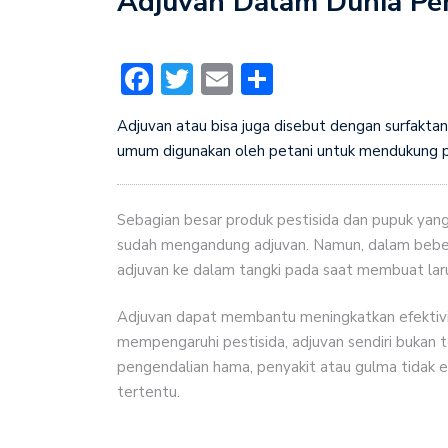
Adjuvan Dalam Dunia Pe
Facebook
Twitter
Email
Share
Adjuvan atau bisa juga disebut dengan surfakta
umum digunakan oleh petani untuk mendukung pe
Sebagian besar produk pestisida dan pupuk yan
sudah mengandung adjuvan. Namun, dalam beber
adjuvan ke dalam tangki pada saat membuat lar
Adjuvan dapat membantu meningkatkan efektivi
mempengaruhi pestisida, adjuvan sendiri bukan 
pengendalian hama, penyakit atau gulma tidak ef
tertentu.