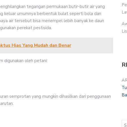
Pe
menghilangkan tegangan permukaan butir-butir air yang
La
 yang keluar umumnya berbentuk bulat seperti bola dan
upaya air tersebut bisa menempel lebih banyak ke daun
Aw
unakan perekat pestisida.
Li
aktus Hias Yang Mudah dan Benar
m digunakan oleh petani:
R
AR
Tu
Ba
puran semprotan yang mungkin dihasilkan dari penggunaan
arutan.